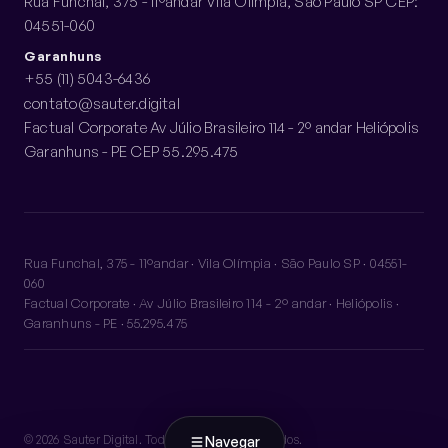
Rua Funchal, 375 - 11ºandar Vila Olímpia, São Paulo SP CEP:
04551-060
Garanhuns
+55 (11) 5043-6436
contato@sauter.digital
Factual Corporate Av Júlio Brasileiro 114 - 2º andar Heliópolis
Garanhuns - PE CEP 55.295.475
Rua Funchal, 375 - 11ºandar · Vila Olímpia · São Paulo SP · 04551-
060
Factual Corporate · Av Júlio Brasileiro 114 - 2º andar · Heliópolis ·
Garanhuns - PE · 55.295.475
© 2026 Sauter Digital. Todos os direitos reservados.
Navegar