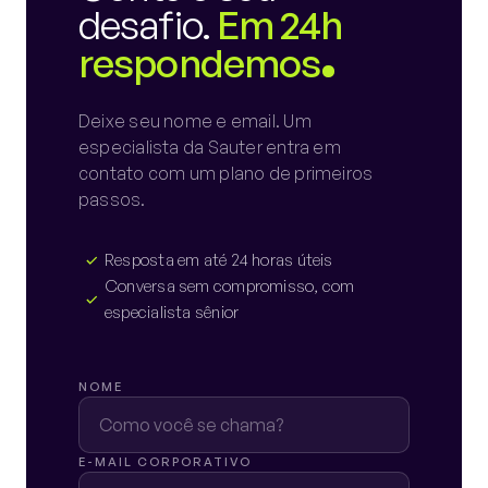
desafio.
Em 24h
respondemos
Deixe seu nome e email. Um
especialista da Sauter entra em
contato com um plano de primeiros
passos.
Resposta em até 24 horas úteis
Conversa sem compromisso, com
especialista sênior
NOME
E-MAIL CORPORATIVO