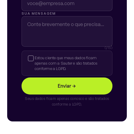
SUA MENSAGEM
0
/150
Estou ciente que meus dados ficam
apenas com a Sauter e são tratados
conforme a LGPD.
Enviar
Seus dados ficam apenas conosco e são tratados
conforme a LGPD.