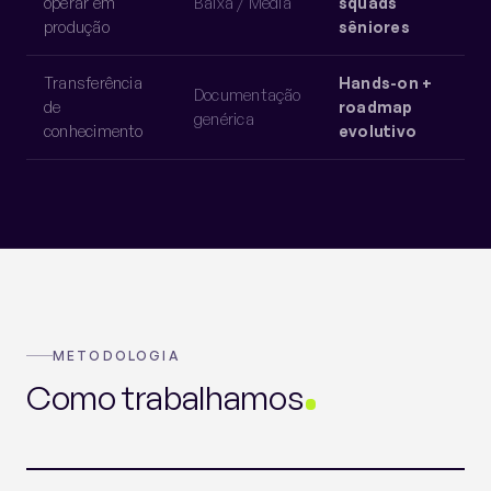
operar em
Baixa / Média
squads
produção
sêniores
Transferência
Hands-on +
Documentação
de
roadmap
genérica
conhecimento
evolutivo
METODOLOGIA
Como trabalhamos