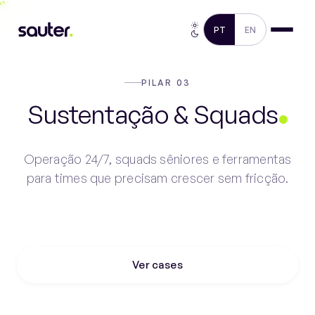
PT
EN
PILAR 03
Sustentação & Squads
Operação 24/7, squads sêniores e ferramentas
para times que precisam crescer sem fricção.
Falar com especialista
Ver cases