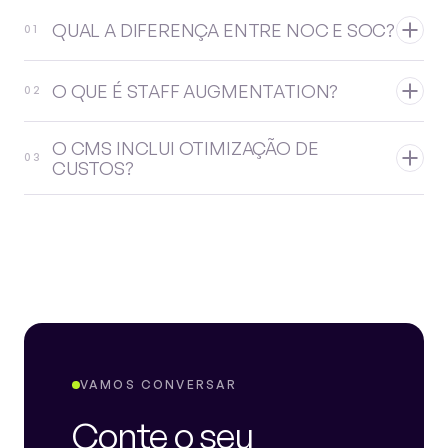
QUAL A DIFERENÇA ENTRE NOC E SOC?
01
O QUE É STAFF AUGMENTATION?
02
O CMS INCLUI OTIMIZAÇÃO DE
03
CUSTOS?
VAMOS CONVERSAR
Conte o seu